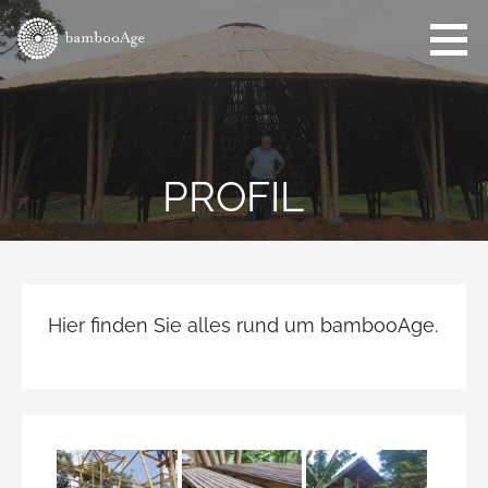
Zum
Inhalt
springen
bamboo-
Das
age.com
Bambuszeitalter
hat begonnen!
PROFIL
Hier finden Sie alles rund um bambooAge.