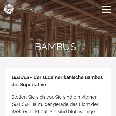
Zum
Inhalt
springen
bamboo-
Das
age.com
Bambuszeitalter
hat begonnen!
BAMBUS
Guadua
– der südamerikanische Bambus
der Superlative
Stellen Sie sich vor, Sie sind ein kleiner
Guadua
-Halm, der gerade das Licht der
Welt erblickt hat. Sie sind bloß wenige